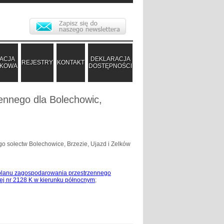
ACJA
DEKLARACJA
REJESTRY
KONTAKT
DKOWA
DOSTĘPNOŚCI
ennego dla Bolechowic,
o sołectw Bolechowice, Brzezie, Ujazd i Zelków
 planu zagospodarowania przestrzennego
wej nr 2128 K w kierunku północnym
;