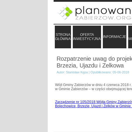
STRONA
OFERTA
INFORMACJE
GŁÓWNA
INWESTYCYJNA
M
Rozpatrzenie uwag do proje
Brzezia, Ujazdu i Zelkowa
Autor: Stanisław Kępa | Opublikowano: 05-06-2018
Wójt Gminy Zabierzów w dniu 4 czerwca 2018 r.
w Gminie Zabierzów – w części obejmującej ter
Zarządzenie nr 105/2018 Wójta Gminy Zabierzó
Bolechowice, Brzezie, Ujazd i Zelków w Gminie