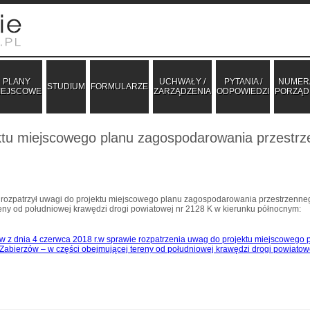
PLANY
UCHWAŁY /
PYTANIA /
NUMER
STUDIUM
FORMULARZE
IEJSCOWE
ZARZĄDZENIA
ODPOWIEDZI
PORZĄ
ktu miejscowego planu zagospodarowania przestrz
 rozpatrzył uwagi do projektu miejscowego planu zagospodarowania przestrzenneg
eny od południowej krawędzi drogi powiatowej nr 2128 K w kierunku północnym:
w z dnia 4 czerwca 2018 r.w sprawie rozpatrzenia uwag do projektu miejscowego
 Zabierzów – w części obejmującej tereny od południowej krawędzi drogi powiato