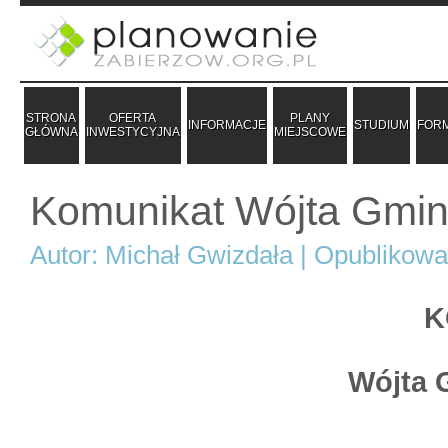
STRONA
OFERTA
PLANY
INFORMACJE
STUDIUM
FOR
GŁÓWNA
INWESTYCYJNA
MIEJSCOWE
Komunikat Wójta Gmin
Autor: Michał Gwizdała | Opublikow
K
Wójta 