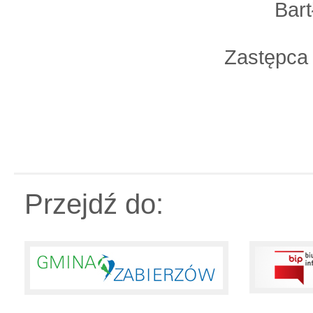
Bartłomiej S
Zastępca Wójta Gm
/-
Przejdź do: